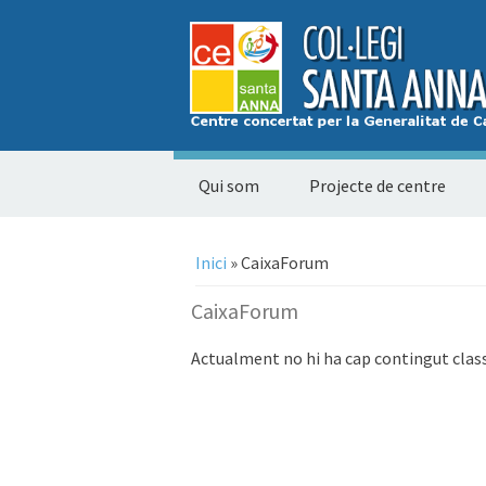
Qui som
Projecte de centre
Esteu aquí
Inici
» CaixaForum
CaixaForum
Actualment no hi ha cap contingut clas