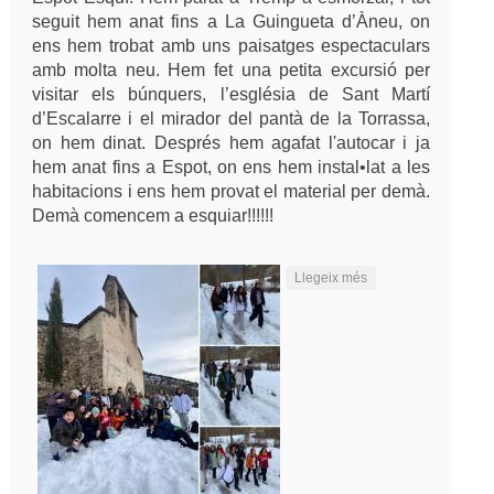
seguit hem anat fins a La Guingueta d’Àneu, on
ens hem trobat amb uns paisatges espectaculars
amb molta neu. Hem fet una petita excursió per
visitar els búnquers, l’església de Sant Martí
d’Escalarre i el mirador del pantà de la Torrassa,
on hem dinat. Després hem agafat l'autocar i ja
hem anat fins a Espot, on ens hem instal•lat a les
habitacions i ens hem provat el material per demà.
Demà comencem a esquiar!!!!!!
sobre Ja estem a
Llegeix més
Espot Esquí!!!