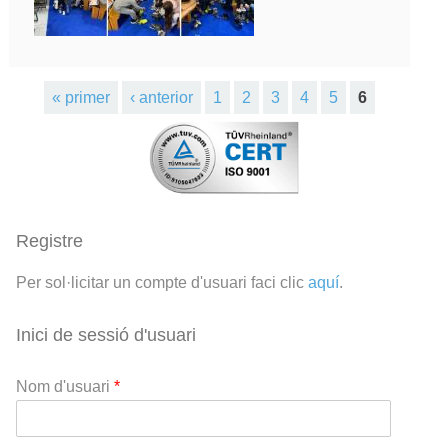
Pàgines
« primer
‹ anterior
1
2
3
4
5
6
Registre
Per sol·licitar un compte d'usuari faci clic
aquí
.
Inici de sessió d'usuari
Nom d'usuari
*